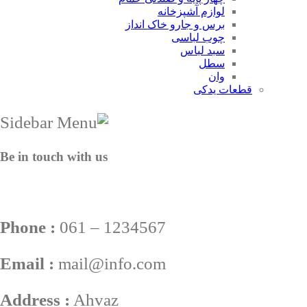
لوازم آشپزخانه
برس و جارو خاک انداز
چوب لباسی
سبد لباس
سطل
وان
قطعات یدکی
Be in touch with us
Phone :
061 – 1234567
Email :
mail@info.com
Address :
Ahvaz