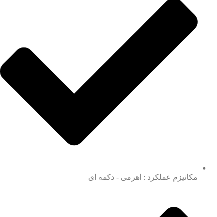
مکانیزم عملکرد : اهرمی - دکمه ای