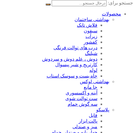
جستجو برای:
محصولات
بهداشتی ساختمان
فلاش تانک
سیفون
زیرآب
کفشور
درب های توالت فرنگی
شیلنگ
دوش ، علم دوش و سردوش
کارتریج و شیر پیسوال
لوله
چاه بست و سوسک استاپ
بهداشتی لوکس
جا مایع
آینه و اکسسوری
ست توالت شوی
سه گوش حمام
پلاسکو
فایل
پالت ابزار
میز و صندلی
چهار پایه و صندلی حمام