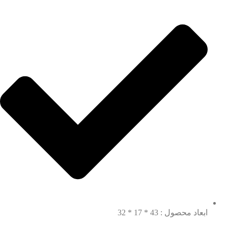
ابعاد محصول : 43 * 17 * 32