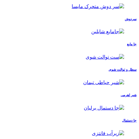
سردوش
جا مایع
سطل و توالت شوی
شیر اهرمی
جا دستمال