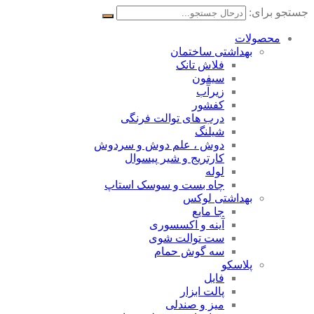
جستجو برای:
محصولات
بهداشتی ساختمان
فلاش تانک
سیفون
زیرآب
کفشور
درب های توالت فرنگی
شیلنگ
دوش ، علم دوش و سردوش
کارتریج و شیر پیسوال
لوله
چاه بست و سوسک استاپ
بهداشتی لوکس
جا مایع
آینه و اکسسوری
ست توالت شوی
سه گوش حمام
پلاسکو
فایل
پالت ابزار
میز و صندلی