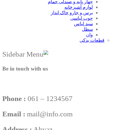
چهار پایه و صندلی حمام
لوازم آشپزخانه
برس و جارو خاک انداز
چوب لباسی
سبد لباس
سطل
وان
قطعات یدکی
Be in touch with us
Phone :
061 – 1234567
Email :
mail@info.com
Address :
Ahvaz