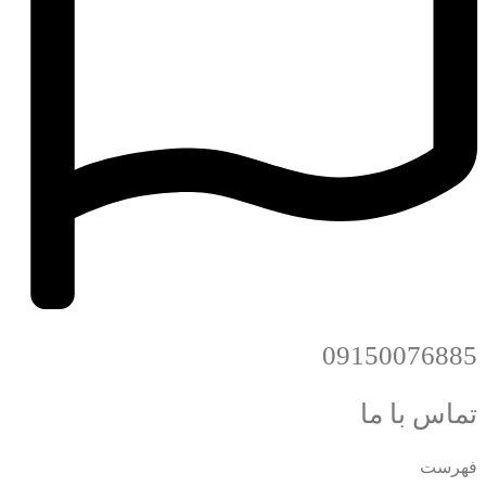
09150076885
تماس با ما
فهرست