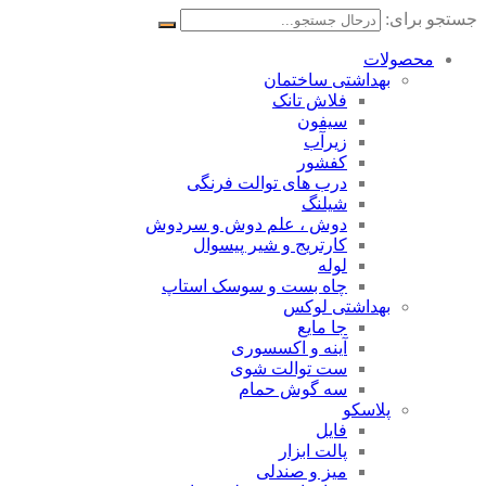
جستجو برای:
محصولات
بهداشتی ساختمان
فلاش تانک
سیفون
زیرآب
کفشور
درب های توالت فرنگی
شیلنگ
دوش ، علم دوش و سردوش
کارتریج و شیر پیسوال
لوله
چاه بست و سوسک استاپ
بهداشتی لوکس
جا مایع
آینه و اکسسوری
ست توالت شوی
سه گوش حمام
پلاسکو
فایل
پالت ابزار
میز و صندلی