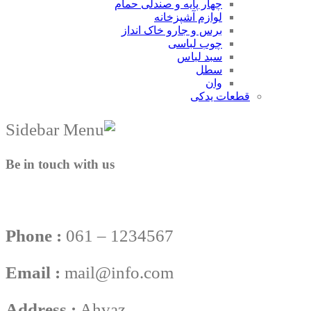
چهار پایه و صندلی حمام
لوازم آشپزخانه
برس و جارو خاک انداز
چوب لباسی
سبد لباس
سطل
وان
قطعات یدکی
Be in touch with us
Phone :
061 – 1234567
Email :
mail@info.com
Address :
Ahvaz