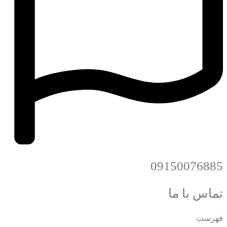
09150076885
تماس با ما
فهرست