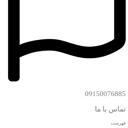
09150076885
تماس با ما
فهرست