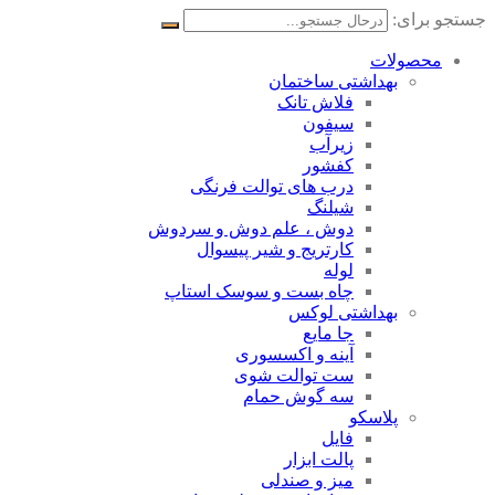
جستجو برای:
محصولات
بهداشتی ساختمان
فلاش تانک
سیفون
زیرآب
کفشور
درب های توالت فرنگی
شیلنگ
دوش ، علم دوش و سردوش
کارتریج و شیر پیسوال
لوله
چاه بست و سوسک استاپ
بهداشتی لوکس
جا مایع
آینه و اکسسوری
ست توالت شوی
سه گوش حمام
پلاسکو
فایل
پالت ابزار
میز و صندلی