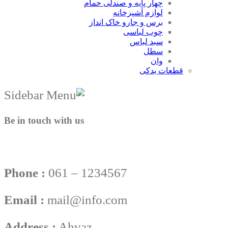
چهار پایه و صندلی حمام
لوازم آشپزخانه
برس و جارو خاک انداز
چوب لباسی
سبد لباس
سطل
وان
قطعات یدکی
Be in touch with us
Phone :
061 – 1234567
Email :
mail@info.com
Address :
Ahvaz