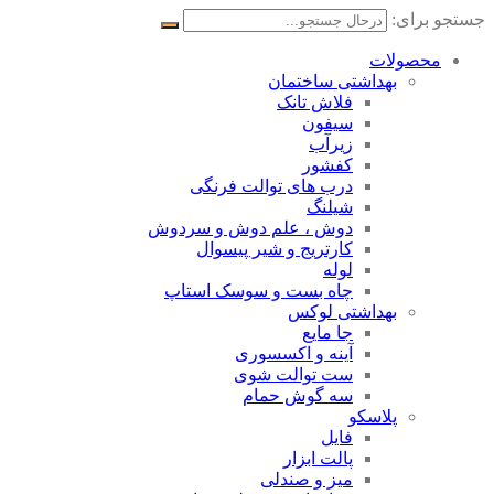
جستجو برای:
محصولات
بهداشتی ساختمان
فلاش تانک
سیفون
زیرآب
کفشور
درب های توالت فرنگی
شیلنگ
دوش ، علم دوش و سردوش
کارتریج و شیر پیسوال
لوله
چاه بست و سوسک استاپ
بهداشتی لوکس
جا مایع
آینه و اکسسوری
ست توالت شوی
سه گوش حمام
پلاسکو
فایل
پالت ابزار
میز و صندلی