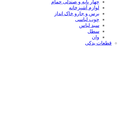
چهار پایه و صندلی حمام
لوازم آشپزخانه
برس و جارو خاک انداز
چوب لباسی
سبد لباس
سطل
وان
قطعات یدکی