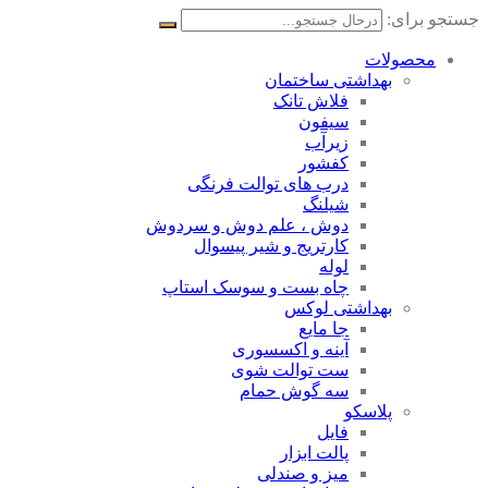
جستجو برای:
محصولات
بهداشتی ساختمان
فلاش تانک
سیفون
زیرآب
کفشور
درب های توالت فرنگی
شیلنگ
دوش ، علم دوش و سردوش
کارتریج و شیر پیسوال
لوله
چاه بست و سوسک استاپ
بهداشتی لوکس
جا مایع
آینه و اکسسوری
ست توالت شوی
سه گوش حمام
پلاسکو
فایل
پالت ابزار
میز و صندلی