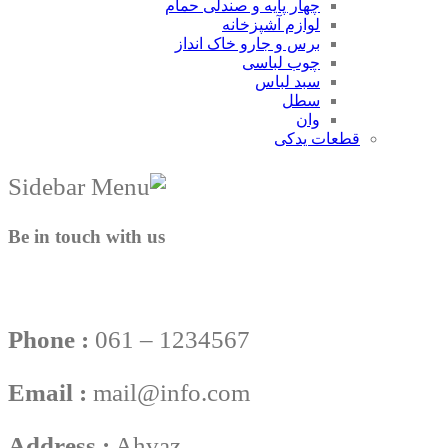
چهار پایه و صندلی حمام
لوازم آشپزخانه
برس و جارو خاک انداز
چوب لباسی
سبد لباس
سطل
وان
قطعات یدکی
Be in touch with us
Phone :
061 – 1234567
Email :
mail@info.com
Address :
Ahvaz