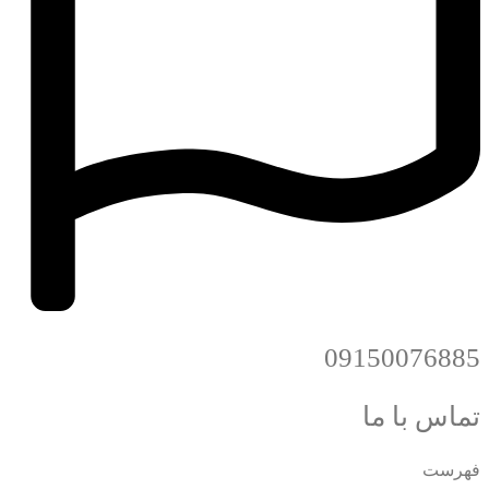
09150076885
تماس با ما
فهرست