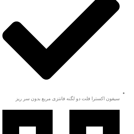
سیفون اکسترا فلت دو لگنه فانتزی مربع بدون سر ریز