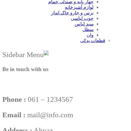
چهار پایه و صندلی حمام
لوازم آشپزخانه
برس و جارو خاک انداز
چوب لباسی
سبد لباس
سطل
وان
قطعات یدکی
Be in touch with us
Phone :
061 – 1234567
Email :
mail@info.com
Address :
Ahvaz