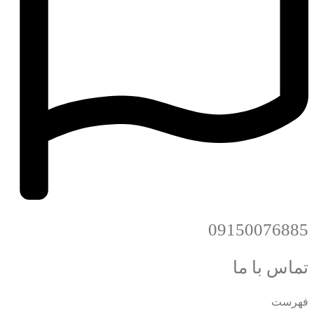
09150076885
تماس با ما
فهرست