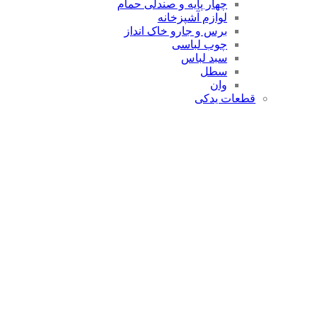
چهار پایه و صندلی حمام
لوازم آشپزخانه
برس و جارو خاک انداز
چوب لباسی
سبد لباس
سطل
وان
قطعات یدکی