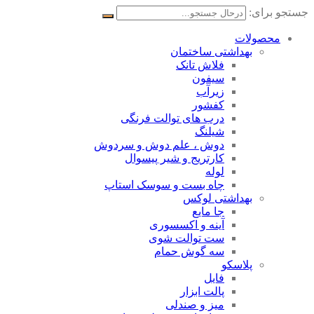
جستجو برای:
محصولات
بهداشتی ساختمان
فلاش تانک
سیفون
زیرآب
کفشور
درب های توالت فرنگی
شیلنگ
دوش ، علم دوش و سردوش
کارتریج و شیر پیسوال
لوله
چاه بست و سوسک استاپ
بهداشتی لوکس
جا مایع
آینه و اکسسوری
ست توالت شوی
سه گوش حمام
پلاسکو
فایل
پالت ابزار
میز و صندلی