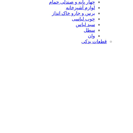
چهار پایه و صندلی حمام
لوازم آشپزخانه
برس و جارو خاک انداز
چوب لباسی
سبد لباس
سطل
وان
قطعات یدکی