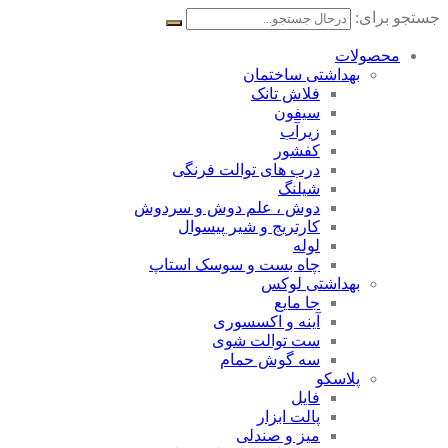
جستجو برای:
محصولات
بهداشتی ساختمان
فلاش تانک
سیفون
زیرآب
کفشور
درب های توالت فرنگی
شیلنگ
دوش ، علم دوش و سردوش
کارتریج و شیر پیسوال
لوله
چاه بست و سوسک استاپ
بهداشتی لوکس
جا مایع
آینه و اکسسوری
ست توالت شوی
سه گوش حمام
پلاسکو
فایل
پالت ابزار
میز و صندلی