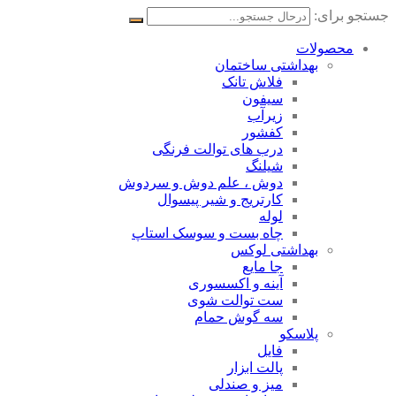
جستجو برای:
محصولات
بهداشتی ساختمان
فلاش تانک
سیفون
زیرآب
کفشور
درب های توالت فرنگی
شیلنگ
دوش ، علم دوش و سردوش
کارتریج و شیر پیسوال
لوله
چاه بست و سوسک استاپ
بهداشتی لوکس
جا مایع
آینه و اکسسوری
ست توالت شوی
سه گوش حمام
پلاسکو
فایل
پالت ابزار
میز و صندلی