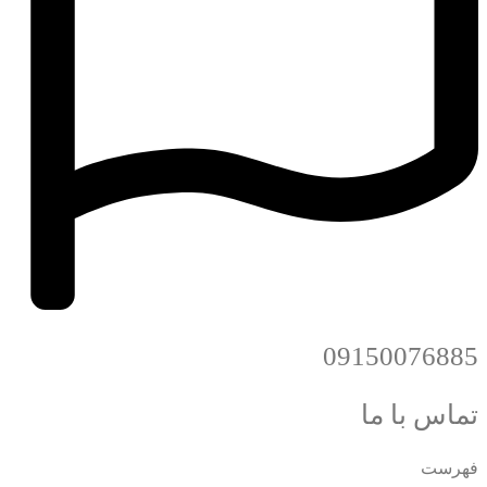
09150076885
تماس با ما
فهرست