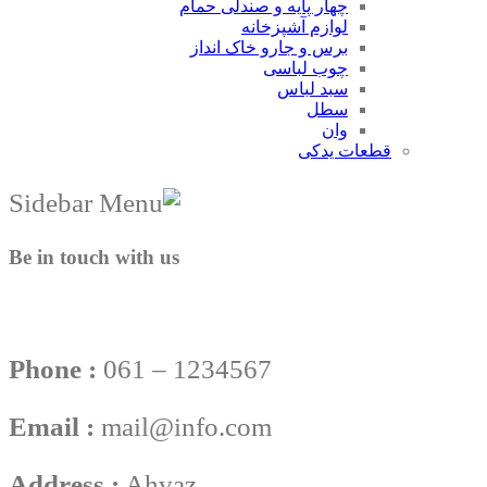
چهار پایه و صندلی حمام
لوازم آشپزخانه
برس و جارو خاک انداز
چوب لباسی
سبد لباس
سطل
وان
قطعات یدکی
Be in touch with us
Phone :
061 – 1234567
Email :
mail@info.com
Address :
Ahvaz