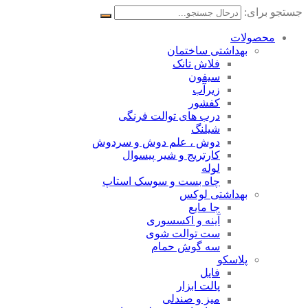
جستجو برای:
محصولات
بهداشتی ساختمان
فلاش تانک
سیفون
زیرآب
کفشور
درب های توالت فرنگی
شیلنگ
دوش ، علم دوش و سردوش
کارتریج و شیر پیسوال
لوله
چاه بست و سوسک استاپ
بهداشتی لوکس
جا مایع
آینه و اکسسوری
ست توالت شوی
سه گوش حمام
پلاسکو
فایل
پالت ابزار
میز و صندلی