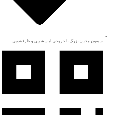
سیفون مخزن بزرگ با خروجی لباسشویی و ظرفشویی