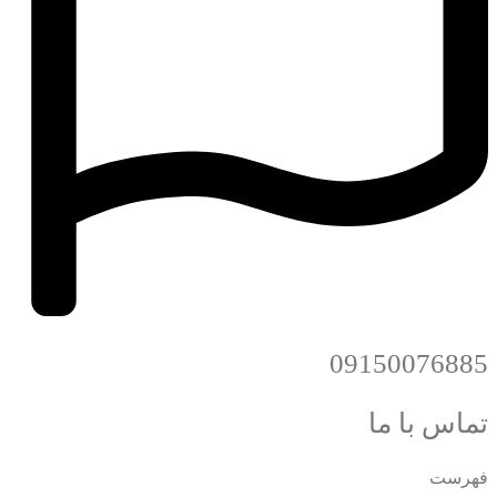
09150076885
تماس با ما
فهرست