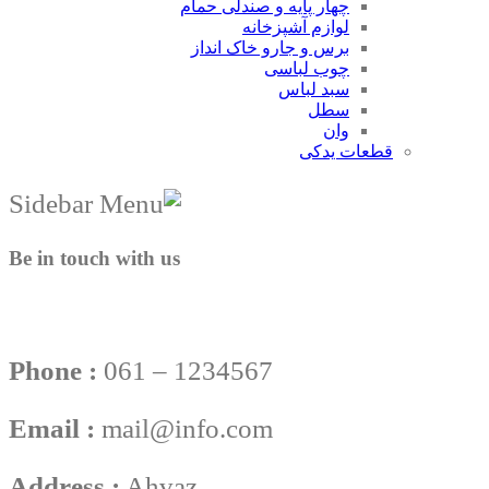
چهار پایه و صندلی حمام
لوازم آشپزخانه
برس و جارو خاک انداز
چوب لباسی
سبد لباس
سطل
وان
قطعات یدکی
Be in touch with us
Phone :
061 – 1234567
Email :
mail@info.com
Address :
Ahvaz