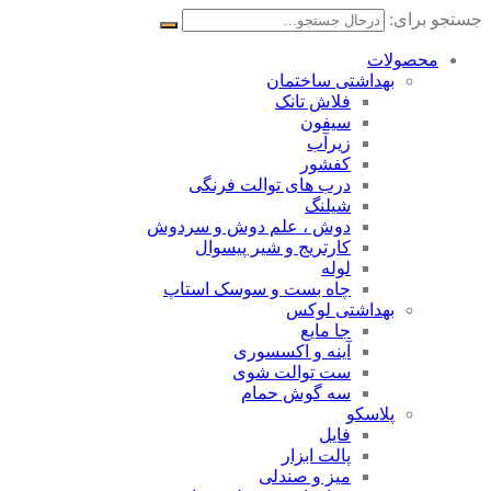
جستجو برای:
محصولات
بهداشتی ساختمان
فلاش تانک
سیفون
زیرآب
کفشور
درب های توالت فرنگی
شیلنگ
دوش ، علم دوش و سردوش
کارتریج و شیر پیسوال
لوله
چاه بست و سوسک استاپ
بهداشتی لوکس
جا مایع
آینه و اکسسوری
ست توالت شوی
سه گوش حمام
پلاسکو
فایل
پالت ابزار
میز و صندلی