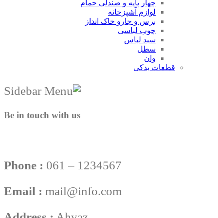
چهار پایه و صندلی حمام
لوازم آشپزخانه
برس و جارو خاک انداز
چوب لباسی
سبد لباس
سطل
وان
قطعات یدکی
Be in touch with us
Phone :
061 – 1234567
Email :
mail@info.com
Address :
Ahvaz