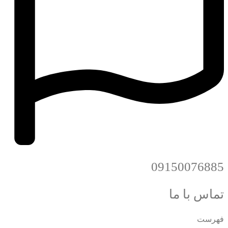
09150076885
تماس با ما
فهرست