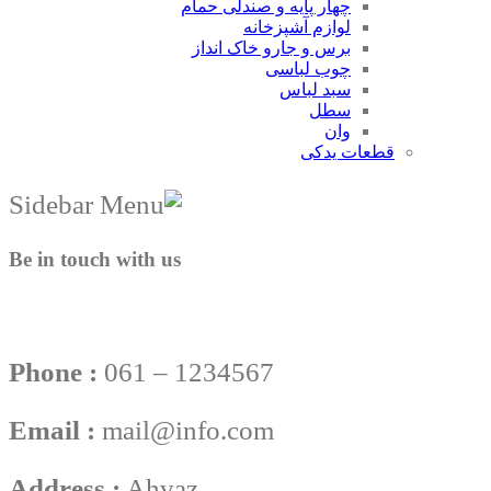
چهار پایه و صندلی حمام
لوازم آشپزخانه
برس و جارو خاک انداز
چوب لباسی
سبد لباس
سطل
وان
قطعات یدکی
Be in touch with us
Phone :
061 – 1234567
Email :
mail@info.com
Address :
Ahvaz