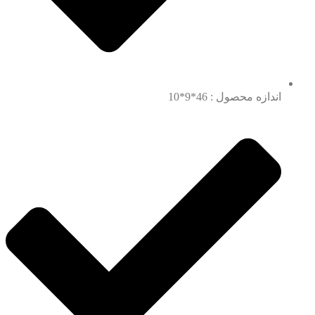
اندازه محصول : 46*9*10