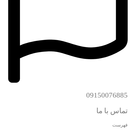
09150076885
تماس با ما
فهرست