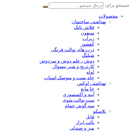
جستجو برای:
محصولات
بهداشتی ساختمان
فلاش تانک
سیفون
زیرآب
کفشور
درب های توالت فرنگی
شیلنگ
دوش ، علم دوش و سردوش
کارتریج و شیر پیسوال
لوله
چاه بست و سوسک استاپ
بهداشتی لوکس
جا مایع
آینه و اکسسوری
ست توالت شوی
سه گوش حمام
پلاسکو
فایل
پالت ابزار
میز و صندلی