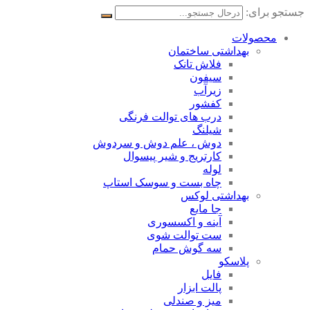
جستجو برای:
محصولات
بهداشتی ساختمان
فلاش تانک
سیفون
زیرآب
کفشور
درب های توالت فرنگی
شیلنگ
دوش ، علم دوش و سردوش
کارتریج و شیر پیسوال
لوله
چاه بست و سوسک استاپ
بهداشتی لوکس
جا مایع
آینه و اکسسوری
ست توالت شوی
سه گوش حمام
پلاسکو
فایل
پالت ابزار
میز و صندلی