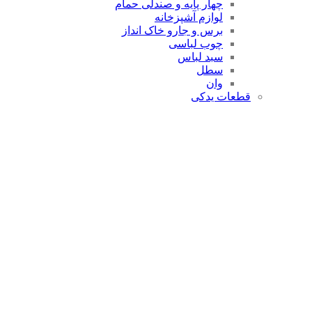
چهار پایه و صندلی حمام
لوازم آشپزخانه
برس و جارو خاک انداز
چوب لباسی
سبد لباس
سطل
وان
قطعات یدکی