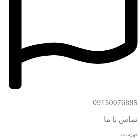
09150076885
تماس با ما
فهرست