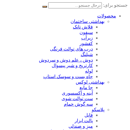
جستجو برای:
محصولات
بهداشتی ساختمان
فلاش تانک
سیفون
زیرآب
کفشور
درب های توالت فرنگی
شیلنگ
دوش ، علم دوش و سردوش
کارتریج و شیر پیسوال
لوله
چاه بست و سوسک استاپ
بهداشتی لوکس
جا مایع
آینه و اکسسوری
ست توالت شوی
سه گوش حمام
پلاسکو
فایل
پالت ابزار
میز و صندلی