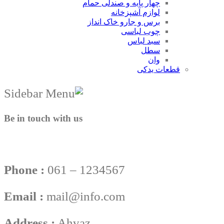
چهار پایه و صندلی حمام
لوازم آشپزخانه
برس و جارو خاک انداز
چوب لباسی
سبد لباس
سطل
وان
قطعات یدکی
Be in touch with us
Phone :
061 – 1234567
Email :
mail@info.com
Address :
Ahvaz