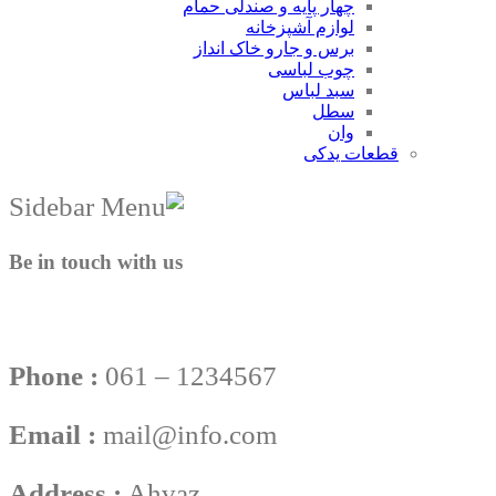
چهار پایه و صندلی حمام
لوازم آشپزخانه
برس و جارو خاک انداز
چوب لباسی
سبد لباس
سطل
وان
قطعات یدکی
Be in touch with us
Phone :
061 – 1234567
Email :
mail@info.com
Address :
Ahvaz