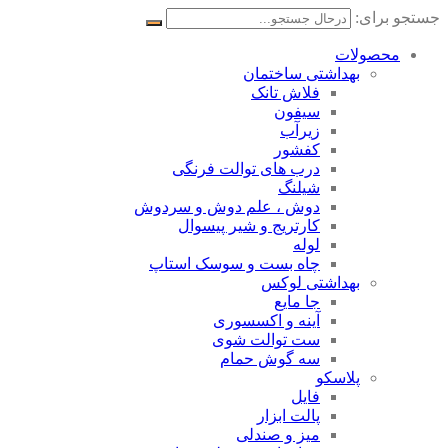
جستجو برای:
محصولات
بهداشتی ساختمان
فلاش تانک
سیفون
زیرآب
کفشور
درب های توالت فرنگی
شیلنگ
دوش ، علم دوش و سردوش
کارتریج و شیر پیسوال
لوله
چاه بست و سوسک استاپ
بهداشتی لوکس
جا مایع
آینه و اکسسوری
ست توالت شوی
سه گوش حمام
پلاسکو
فایل
پالت ابزار
میز و صندلی