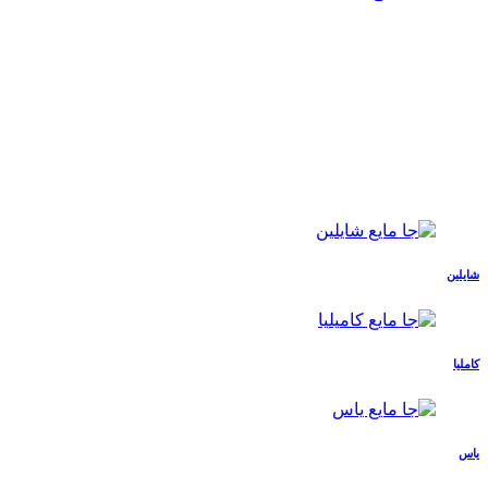
شایلین
کاملیا
یاس