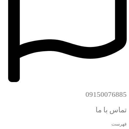
09150076885
تماس با ما
فهرست