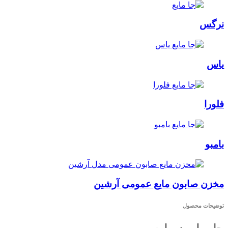
نرگس
یاس
فلورا
بامبو
مخزن صابون مایع عمومی آرشین
توضیحات محصول