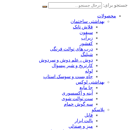
جستجو برای:
محصولات
بهداشتی ساختمان
فلاش تانک
سیفون
زیرآب
کفشور
درب های توالت فرنگی
شیلنگ
دوش ، علم دوش و سردوش
کارتریج و شیر پیسوال
لوله
چاه بست و سوسک استاپ
بهداشتی لوکس
جا مایع
آینه و اکسسوری
ست توالت شوی
سه گوش حمام
پلاسکو
فایل
پالت ابزار
میز و صندلی