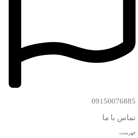
09150076885
تماس با ما
فهرست