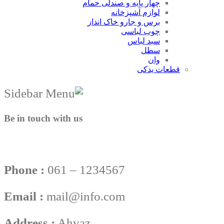
چهار پایه و صندلی حمام
لوازم آشپزخانه
برس و جارو خاک انداز
چوب لباسی
سبد لباس
سطل
وان
قطعات یدکی
Be in touch with us
Phone :
061 – 1234567
Email :
mail@info.com
Address :
Ahvaz