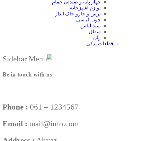
چهار پایه و صندلی حمام
لوازم آشپزخانه
برس و جارو خاک انداز
چوب لباسی
سبد لباس
سطل
وان
قطعات یدکی
Be in touch with us
Phone :
061 – 1234567
Email :
mail@info.com
Address :
Ahvaz