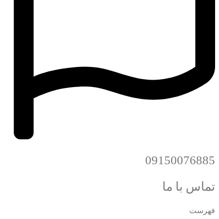
09150076885
تماس با ما
فهرست