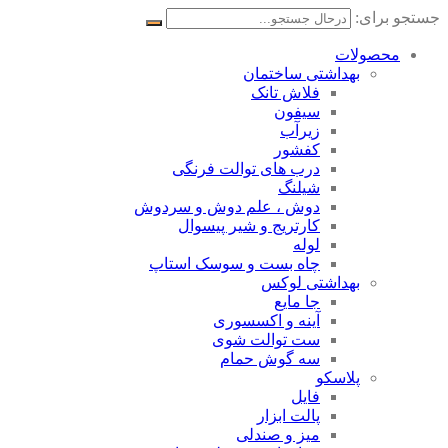
جستجو برای:
محصولات
بهداشتی ساختمان
فلاش تانک
سیفون
زیرآب
کفشور
درب های توالت فرنگی
شیلنگ
دوش ، علم دوش و سردوش
کارتریج و شیر پیسوال
لوله
چاه بست و سوسک استاپ
بهداشتی لوکس
جا مایع
آینه و اکسسوری
ست توالت شوی
سه گوش حمام
پلاسکو
فایل
پالت ابزار
میز و صندلی