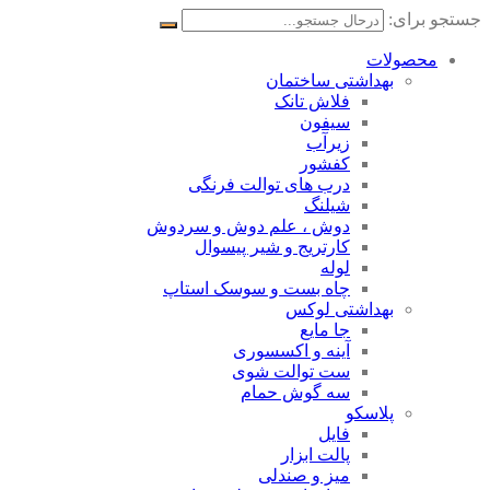
جستجو برای:
محصولات
بهداشتی ساختمان
فلاش تانک
سیفون
زیرآب
کفشور
درب های توالت فرنگی
شیلنگ
دوش ، علم دوش و سردوش
کارتریج و شیر پیسوال
لوله
چاه بست و سوسک استاپ
بهداشتی لوکس
جا مایع
آینه و اکسسوری
ست توالت شوی
سه گوش حمام
پلاسکو
فایل
پالت ابزار
میز و صندلی