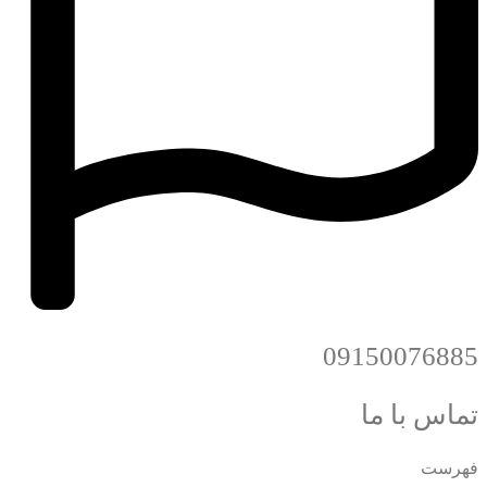
09150076885
تماس با ما
فهرست