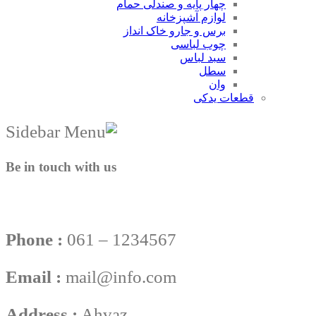
چهار پایه و صندلی حمام
لوازم آشپزخانه
برس و جارو خاک انداز
چوب لباسی
سبد لباس
سطل
وان
قطعات یدکی
Be in touch with us
Phone :
061 – 1234567
Email :
mail@info.com
Address :
Ahvaz