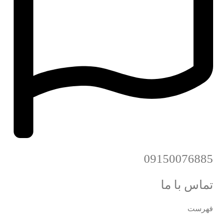
09150076885
تماس با ما
فهرست