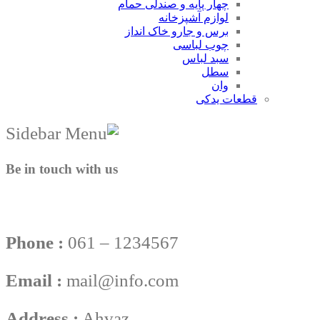
چهار پایه و صندلی حمام
لوازم آشپزخانه
برس و جارو خاک انداز
چوب لباسی
سبد لباس
سطل
وان
قطعات یدکی
Be in touch with us
Phone :
061 – 1234567
Email :
mail@info.com
Address :
Ahvaz