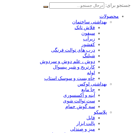
جستجو برای:
محصولات
بهداشتی ساختمان
فلاش تانک
سیفون
زیرآب
کفشور
درب های توالت فرنگی
شیلنگ
دوش ، علم دوش و سردوش
کارتریج و شیر پیسوال
لوله
چاه بست و سوسک استاپ
بهداشتی لوکس
جا مایع
آینه و اکسسوری
ست توالت شوی
سه گوش حمام
پلاسکو
فایل
پالت ابزار
میز و صندلی