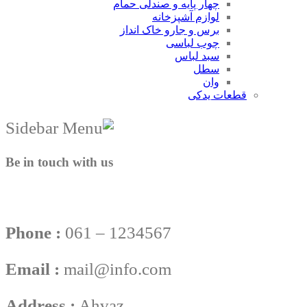
چهار پایه و صندلی حمام
لوازم آشپزخانه
برس و جارو خاک انداز
چوب لباسی
سبد لباس
سطل
وان
قطعات یدکی
Be in touch with us
Phone :
061 – 1234567
Email :
mail@info.com
Address :
Ahvaz