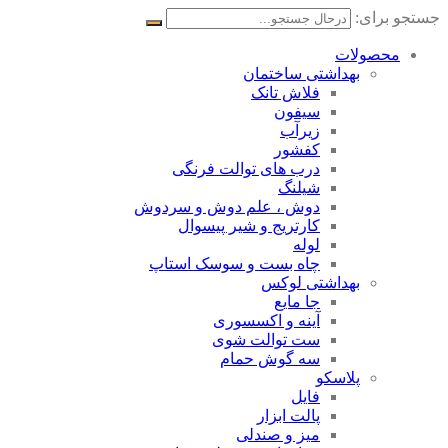
جستجو برای:
محصولات
بهداشتی ساختمان
فلاش تانک
سیفون
زیرآب
کفشور
درب های توالت فرنگی
شیلنگ
دوش ، علم دوش و سردوش
کارتریج و شیر پیسوال
لوله
چاه بست و سوسک استاپ
بهداشتی لوکس
جا مایع
آینه و اکسسوری
ست توالت شوی
سه گوش حمام
پلاسکو
فایل
پالت ابزار
میز و صندلی