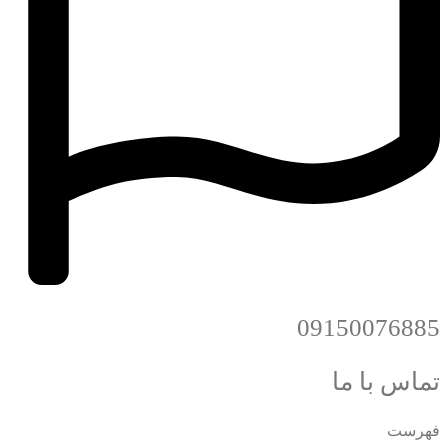
09150076885
تماس با ما
فهرست