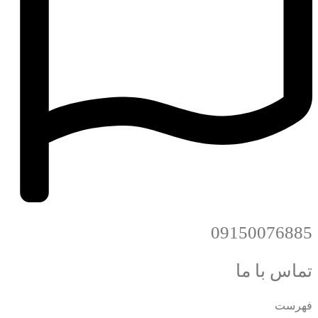
09150076885
تماس با ما
فهرست