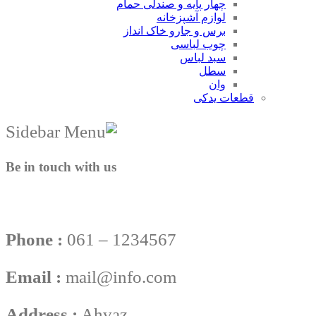
چهار پایه و صندلی حمام
لوازم آشپزخانه
برس و جارو خاک انداز
چوب لباسی
سبد لباس
سطل
وان
قطعات یدکی
Be in touch with us
Phone :
061 – 1234567
Email :
mail@info.com
Address :
Ahvaz