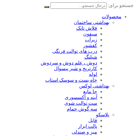
جستجو برای:
محصولات
بهداشتی ساختمان
فلاش تانک
سیفون
زیرآب
کفشور
درب های توالت فرنگی
شیلنگ
دوش ، علم دوش و سردوش
کارتریج و شیر پیسوال
لوله
چاه بست و سوسک استاپ
بهداشتی لوکس
جا مایع
آینه و اکسسوری
ست توالت شوی
سه گوش حمام
پلاسکو
فایل
پالت ابزار
میز و صندلی