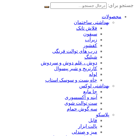
جستجو برای:
محصولات
بهداشتی ساختمان
فلاش تانک
سیفون
زیرآب
کفشور
درب های توالت فرنگی
شیلنگ
دوش ، علم دوش و سردوش
کارتریج و شیر پیسوال
لوله
چاه بست و سوسک استاپ
بهداشتی لوکس
جا مایع
آینه و اکسسوری
ست توالت شوی
سه گوش حمام
پلاسکو
فایل
پالت ابزار
میز و صندلی