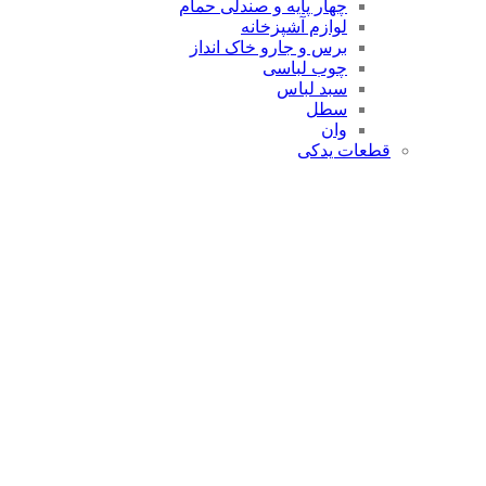
چهار پایه و صندلی حمام
لوازم آشپزخانه
برس و جارو خاک انداز
چوب لباسی
سبد لباس
سطل
وان
قطعات یدکی