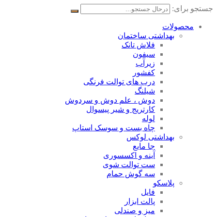
جستجو برای:
محصولات
بهداشتی ساختمان
فلاش تانک
سیفون
زیرآب
کفشور
درب های توالت فرنگی
شیلنگ
دوش ، علم دوش و سردوش
کارتریج و شیر پیسوال
لوله
چاه بست و سوسک استاپ
بهداشتی لوکس
جا مایع
آینه و اکسسوری
ست توالت شوی
سه گوش حمام
پلاسکو
فایل
پالت ابزار
میز و صندلی