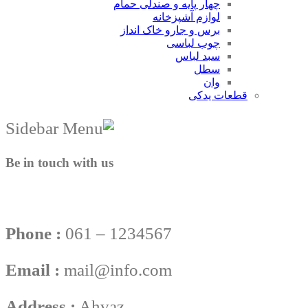
چهار پایه و صندلی حمام
لوازم آشپزخانه
برس و جارو خاک انداز
چوب لباسی
سبد لباس
سطل
وان
قطعات یدکی
Be in touch with us
Phone :
061 – 1234567
Email :
mail@info.com
Address :
Ahvaz