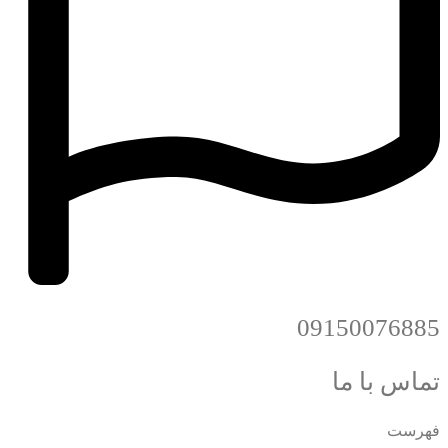
09150076885
تماس با ما
فهرست