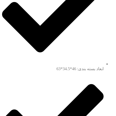
ابعاد بسته بندی: 46*34.5*63