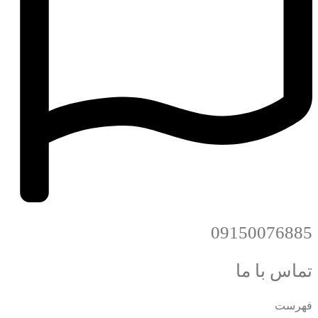
09150076885
تماس با ما
فهرست