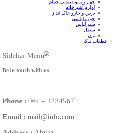
چهار پایه و صندلی حمام
لوازم آشپزخانه
برس و جارو خاک انداز
چوب لباسی
سبد لباس
سطل
وان
قطعات یدکی
Be in touch with us
Phone :
061 – 1234567
Email :
mail@info.com
Address :
Ahvaz