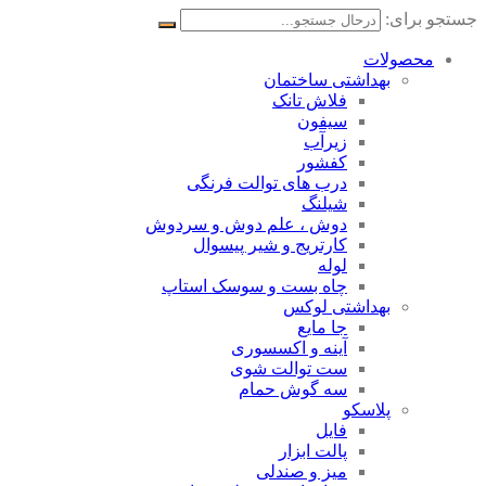
جستجو برای:
محصولات
بهداشتی ساختمان
فلاش تانک
سیفون
زیرآب
کفشور
درب های توالت فرنگی
شیلنگ
دوش ، علم دوش و سردوش
کارتریج و شیر پیسوال
لوله
چاه بست و سوسک استاپ
بهداشتی لوکس
جا مایع
آینه و اکسسوری
ست توالت شوی
سه گوش حمام
پلاسکو
فایل
پالت ابزار
میز و صندلی