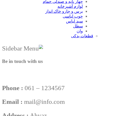
چهار پایه و صندلی حمام
لوازم آشپزخانه
برس و جارو خاک انداز
چوب لباسی
سبد لباس
سطل
وان
قطعات یدکی
Be in touch with us
Phone :
061 – 1234567
Email :
mail@info.com
Address :
Ahvaz