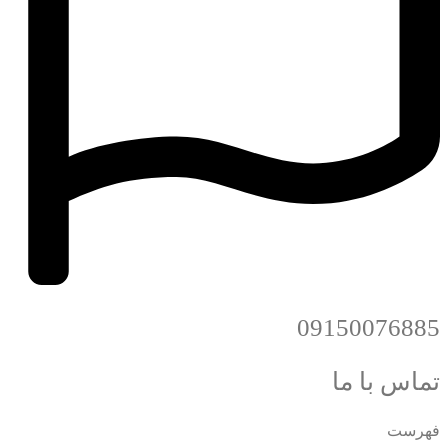
09150076885
تماس با ما
فهرست