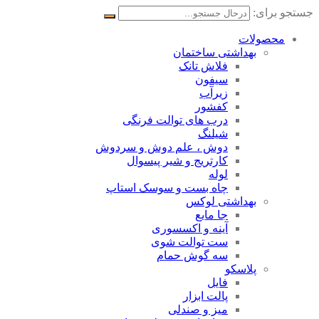
جستجو برای:
محصولات
بهداشتی ساختمان
فلاش تانک
سیفون
زیرآب
کفشور
درب های توالت فرنگی
شیلنگ
دوش ، علم دوش و سردوش
کارتریج و شیر پیسوال
لوله
چاه بست و سوسک استاپ
بهداشتی لوکس
جا مایع
آینه و اکسسوری
ست توالت شوی
سه گوش حمام
پلاسکو
فایل
پالت ابزار
میز و صندلی