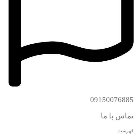
09150076885
تماس با ما
فهرست