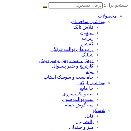
جستجو برای:
محصولات
بهداشتی ساختمان
فلاش تانک
سیفون
زیرآب
کفشور
درب های توالت فرنگی
شیلنگ
دوش ، علم دوش و سردوش
کارتریج و شیر پیسوال
لوله
چاه بست و سوسک استاپ
بهداشتی لوکس
جا مایع
آینه و اکسسوری
ست توالت شوی
سه گوش حمام
پلاسکو
فایل
پالت ابزار
میز و صندلی