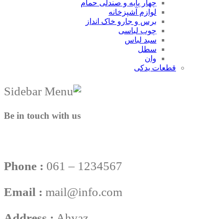
چهار پایه و صندلی حمام
لوازم آشپزخانه
برس و جارو خاک انداز
چوب لباسی
سبد لباس
سطل
وان
قطعات یدکی
Be in touch with us
Phone :
061 – 1234567
Email :
mail@info.com
Address :
Ahvaz