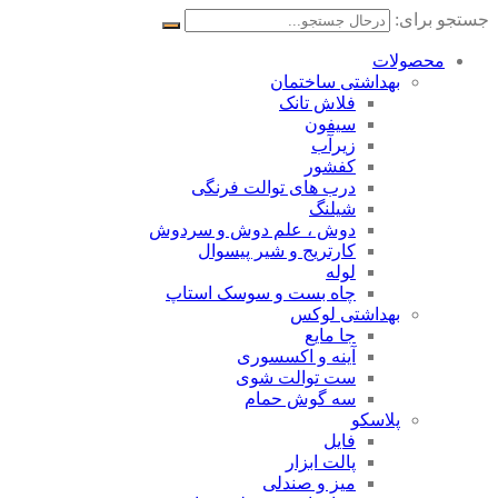
جستجو برای:
محصولات
بهداشتی ساختمان
فلاش تانک
سیفون
زیرآب
کفشور
درب های توالت فرنگی
شیلنگ
دوش ، علم دوش و سردوش
کارتریج و شیر پیسوال
لوله
چاه بست و سوسک استاپ
بهداشتی لوکس
جا مایع
آینه و اکسسوری
ست توالت شوی
سه گوش حمام
پلاسکو
فایل
پالت ابزار
میز و صندلی