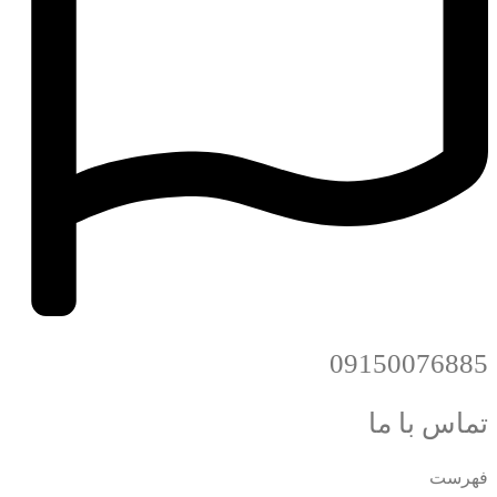
09150076885
تماس با ما
فهرست