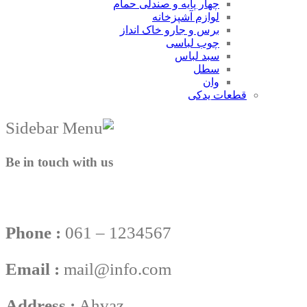
چهار پایه و صندلی حمام
لوازم آشپزخانه
برس و جارو خاک انداز
چوب لباسی
سبد لباس
سطل
وان
قطعات یدکی
Be in touch with us
Phone :
061 – 1234567
Email :
mail@info.com
Address :
Ahvaz