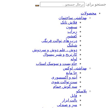
جستجو برای:
محصولات
بهداشتی ساختمان
فلاش تانک
سیفون
زیرآب
کفشور
درب های توالت فرنگی
شیلنگ
دوش ، علم دوش و سردوش
کارتریج و شیر پیسوال
لوله
چاه بست و سوسک استاپ
بهداشتی لوکس
جا مایع
آینه و اکسسوری
ست توالت شوی
سه گوش حمام
پلاسکو
فایل
پالت ابزار
میز و صندلی