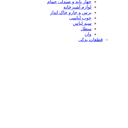
چهار پایه و صندلی حمام
لوازم آشپزخانه
برس و جارو خاک انداز
چوب لباسی
سبد لباس
سطل
وان
قطعات یدکی