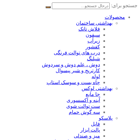
جستجو برای:
محصولات
بهداشتی ساختمان
فلاش تانک
سیفون
زیرآب
کفشور
درب های توالت فرنگی
شیلنگ
دوش ، علم دوش و سردوش
کارتریج و شیر پیسوال
لوله
چاه بست و سوسک استاپ
بهداشتی لوکس
جا مایع
آینه و اکسسوری
ست توالت شوی
سه گوش حمام
پلاسکو
فایل
پالت ابزار
میز و صندلی