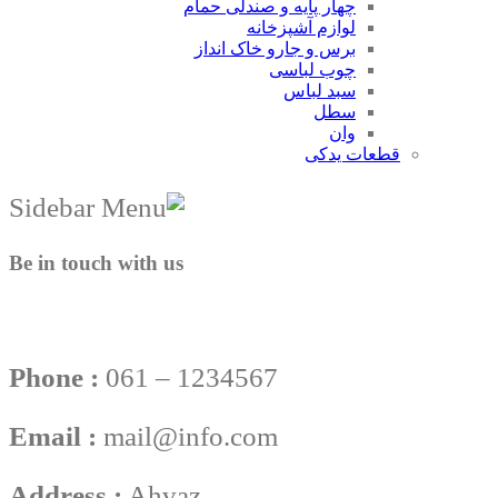
چهار پایه و صندلی حمام
لوازم آشپزخانه
برس و جارو خاک انداز
چوب لباسی
سبد لباس
سطل
وان
قطعات یدکی
Be in touch with us
Phone :
061 – 1234567
Email :
mail@info.com
Address :
Ahvaz