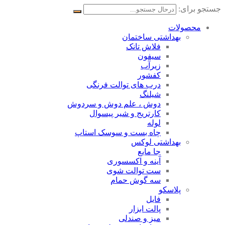
جستجو برای:
محصولات
بهداشتی ساختمان
فلاش تانک
سیفون
زیرآب
کفشور
درب های توالت فرنگی
شیلنگ
دوش ، علم دوش و سردوش
کارتریج و شیر پیسوال
لوله
چاه بست و سوسک استاپ
بهداشتی لوکس
جا مایع
آینه و اکسسوری
ست توالت شوی
سه گوش حمام
پلاسکو
فایل
پالت ابزار
میز و صندلی