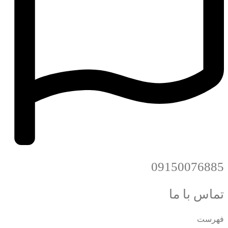
09150076885
تماس با ما
فهرست