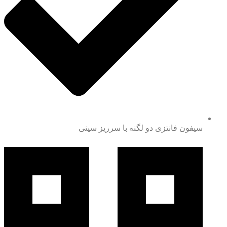
سیفون فانتزی دو لگنه با سرریز سینی