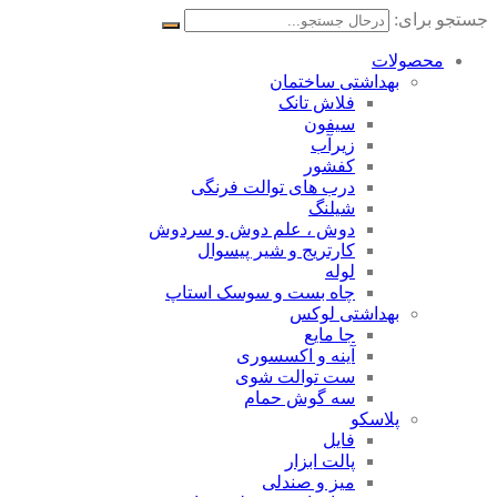
جستجو برای:
محصولات
بهداشتی ساختمان
فلاش تانک
سیفون
زیرآب
کفشور
درب های توالت فرنگی
شیلنگ
دوش ، علم دوش و سردوش
کارتریج و شیر پیسوال
لوله
چاه بست و سوسک استاپ
بهداشتی لوکس
جا مایع
آینه و اکسسوری
ست توالت شوی
سه گوش حمام
پلاسکو
فایل
پالت ابزار
میز و صندلی