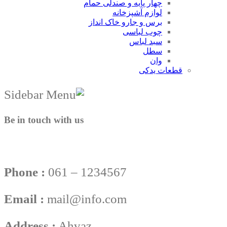
چهار پایه و صندلی حمام
لوازم آشپزخانه
برس و جارو خاک انداز
چوب لباسی
سبد لباس
سطل
وان
قطعات یدکی
Be in touch with us
Phone :
061 – 1234567
Email :
mail@info.com
Address :
Ahvaz