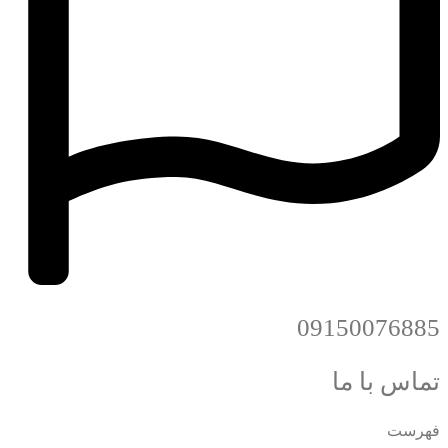
09150076885
تماس با ما
فهرست