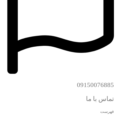
09150076885
تماس با ما
فهرست