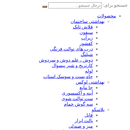
جستجو برای:
محصولات
بهداشتی ساختمان
فلاش تانک
سیفون
زیرآب
کفشور
درب های توالت فرنگی
شیلنگ
دوش ، علم دوش و سردوش
کارتریج و شیر پیسوال
لوله
چاه بست و سوسک استاپ
بهداشتی لوکس
جا مایع
آینه و اکسسوری
ست توالت شوی
سه گوش حمام
پلاسکو
فایل
پالت ابزار
میز و صندلی