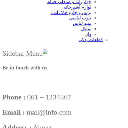
چهار پایه و صندلی حمام
لوازم آشپزخانه
برس و جارو خاک انداز
چوب لباسی
سبد لباس
سطل
وان
قطعات یدکی
Be in touch with us
Phone :
061 – 1234567
Email :
mail@info.com
Address :
Ahvaz