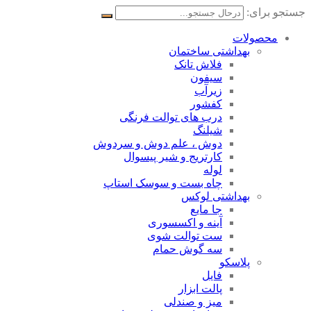
جستجو برای:
محصولات
بهداشتی ساختمان
فلاش تانک
سیفون
زیرآب
کفشور
درب های توالت فرنگی
شیلنگ
دوش ، علم دوش و سردوش
کارتریج و شیر پیسوال
لوله
چاه بست و سوسک استاپ
بهداشتی لوکس
جا مایع
آینه و اکسسوری
ست توالت شوی
سه گوش حمام
پلاسکو
فایل
پالت ابزار
میز و صندلی