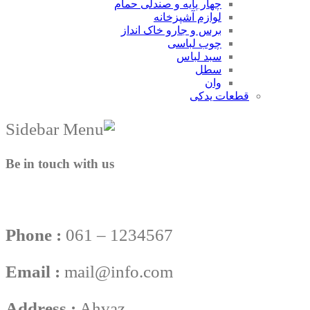
چهار پایه و صندلی حمام
لوازم آشپزخانه
برس و جارو خاک انداز
چوب لباسی
سبد لباس
سطل
وان
قطعات یدکی
Be in touch with us
Phone :
061 – 1234567
Email :
mail@info.com
Address :
Ahvaz