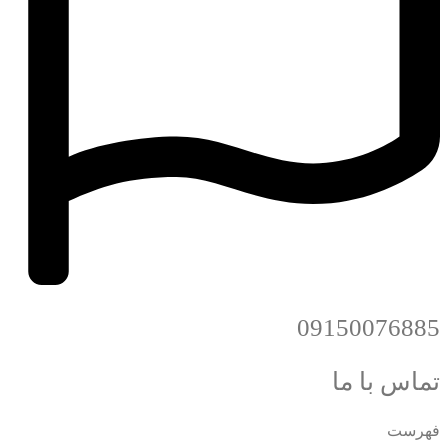
09150076885
تماس با ما
فهرست