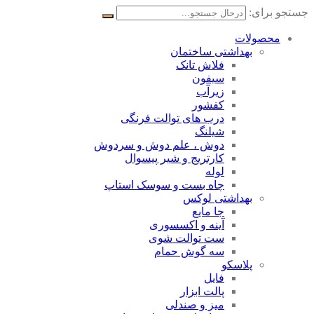
جستجو برای:
محصولات
بهداشتی ساختمان
فلاش تانک
سیفون
زیرآب
کفشور
درب های توالت فرنگی
شیلنگ
دوش ، علم دوش و سردوش
کارتریج و شیر پیسوال
لوله
چاه بست و سوسک استاپ
بهداشتی لوکس
جا مایع
آینه و اکسسوری
ست توالت شوی
سه گوش حمام
پلاسکو
فایل
پالت ابزار
میز و صندلی