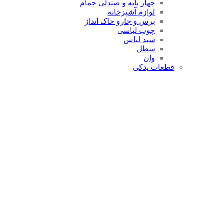
چهار پایه و صندلی حمام
لوازم آشپزخانه
برس و جارو خاک انداز
چوب لباسی
سبد لباس
سطل
وان
قطعات یدکی