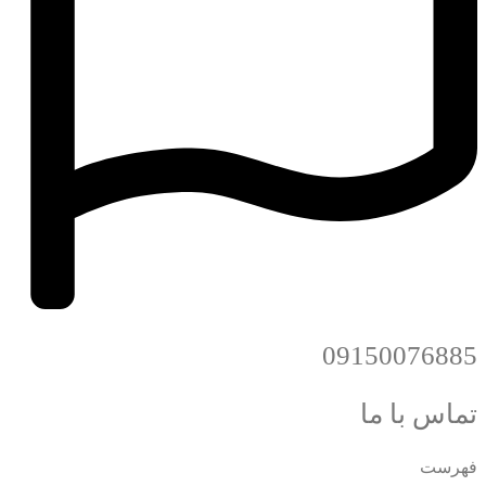
09150076885
تماس با ما
فهرست