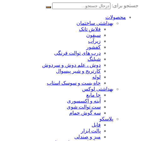
جستجو برای:
محصولات
بهداشتی ساختمان
فلاش تانک
سیفون
زیرآب
کفشور
درب های توالت فرنگی
شیلنگ
دوش ، علم دوش و سردوش
کارتریج و شیر پیسوال
لوله
چاه بست و سوسک استاپ
بهداشتی لوکس
جا مایع
آینه و اکسسوری
ست توالت شوی
سه گوش حمام
پلاسکو
فایل
پالت ابزار
میز و صندلی