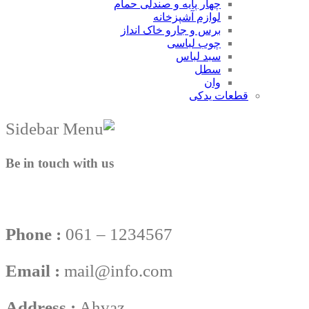
چهار پایه و صندلی حمام
لوازم آشپزخانه
برس و جارو خاک انداز
چوب لباسی
سبد لباس
سطل
وان
قطعات یدکی
Be in touch with us
Phone :
061 – 1234567
Email :
mail@info.com
Address :
Ahvaz