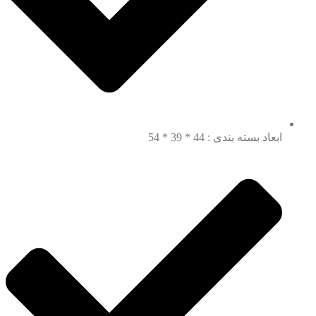
ابعاد بسته بندی : 44 * 39 * 54