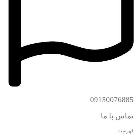
09150076885
تماس با ما
فهرست