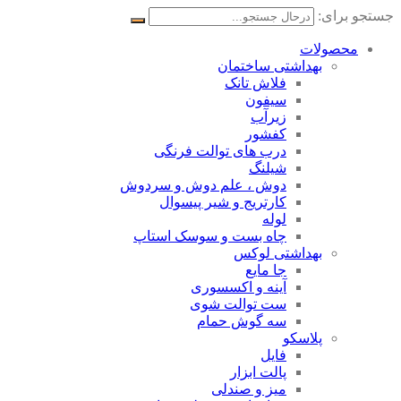
جستجو برای:
محصولات
بهداشتی ساختمان
فلاش تانک
سیفون
زیرآب
کفشور
درب های توالت فرنگی
شیلنگ
دوش ، علم دوش و سردوش
کارتریج و شیر پیسوال
لوله
چاه بست و سوسک استاپ
بهداشتی لوکس
جا مایع
آینه و اکسسوری
ست توالت شوی
سه گوش حمام
پلاسکو
فایل
پالت ابزار
میز و صندلی