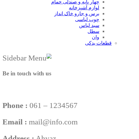
چهار پایه و صندلی حمام
لوازم آشپزخانه
برس و جارو خاک انداز
چوب لباسی
سبد لباس
سطل
وان
قطعات یدکی
Be in touch with us
Phone :
061 – 1234567
Email :
mail@info.com
Address :
Ahvaz