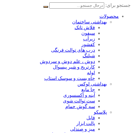
جستجو برای:
محصولات
بهداشتی ساختمان
فلاش تانک
سیفون
زیرآب
کفشور
درب های توالت فرنگی
شیلنگ
دوش ، علم دوش و سردوش
کارتریج و شیر پیسوال
لوله
چاه بست و سوسک استاپ
بهداشتی لوکس
جا مایع
آینه و اکسسوری
ست توالت شوی
سه گوش حمام
پلاسکو
فایل
پالت ابزار
میز و صندلی