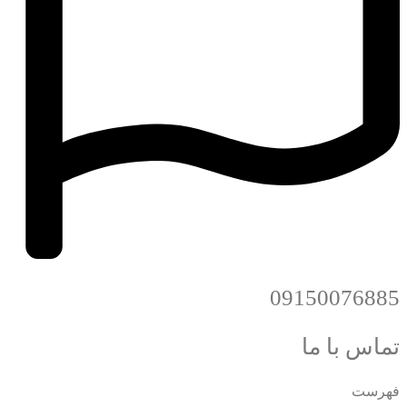
09150076885
تماس با ما
فهرست