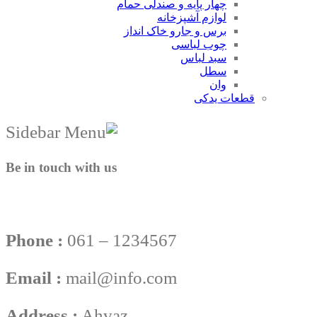
چهار پایه و صندلی حمام
لوازم آشپزخانه
برس و جارو خاک انداز
چوب لباسی
سبد لباس
سطل
وان
قطعات یدکی
Be in touch with us
Phone :
061 – 1234567
Email :
mail@info.com
Address :
Ahvaz