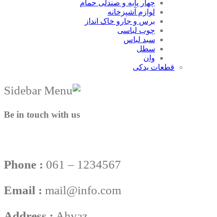
چهار پایه و صندلی حمام
لوازم آشپزخانه
برس و جارو خاک انداز
چوب لباسی
سبد لباس
سطل
وان
قطعات یدکی
Be in touch with us
Phone :
061 – 1234567
Email :
mail@info.com
Address :
Ahvaz