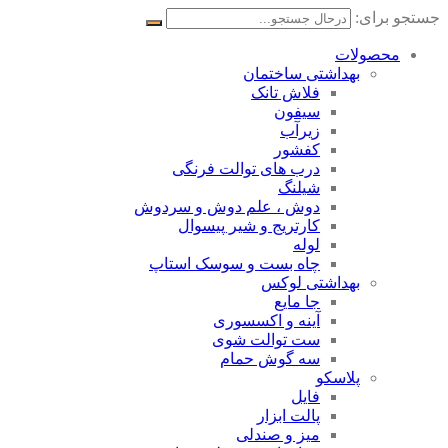
جستجو برای:
محصولات
بهداشتی ساختمان
فلاش تانک
سیفون
زیرآب
کفشور
درب های توالت فرنگی
شیلنگ
دوش ، علم دوش و سردوش
کارتریج و شیر پیسوال
لوله
چاه بست و سوسک استاپ
بهداشتی لوکس
جا مایع
آینه و اکسسوری
ست توالت شوی
سه گوش حمام
پلاسکو
فایل
پالت ابزار
میز و صندلی