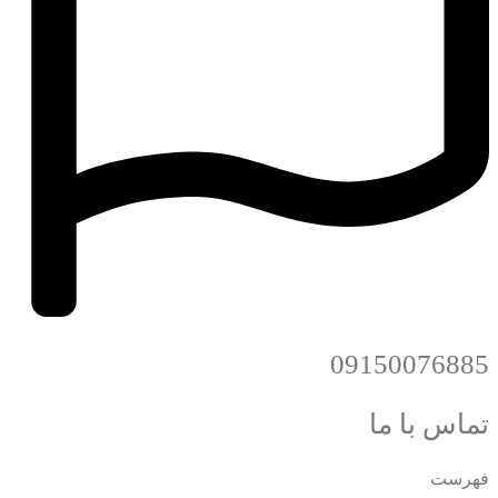
09150076885
تماس با ما
فهرست