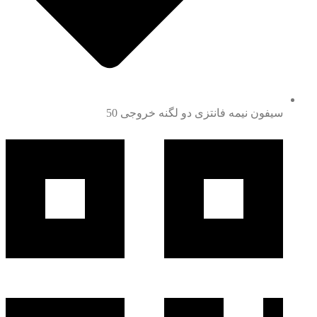
سیفون نیمه فانتزی دو لگنه خروجی 50