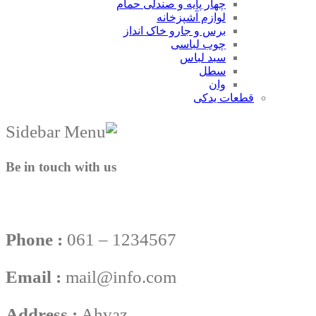
چهار پایه و صندلی حمام
لوازم آشپزخانه
برس و جارو خاک انداز
چوب لباسی
سبد لباس
سطل
وان
قطعات یدکی
Be in touch with us
Phone :
061 – 1234567
Email :
mail@info.com
Address :
Ahvaz