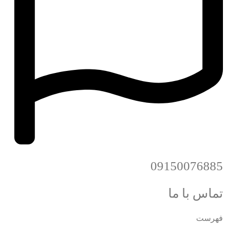
09150076885
تماس با ما
فهرست