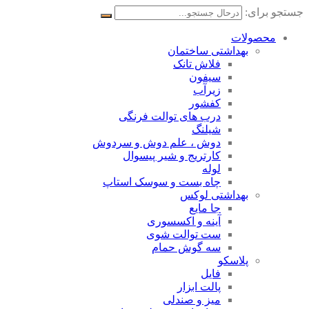
جستجو برای:
محصولات
بهداشتی ساختمان
فلاش تانک
سیفون
زیرآب
کفشور
درب های توالت فرنگی
شیلنگ
دوش ، علم دوش و سردوش
کارتریج و شیر پیسوال
لوله
چاه بست و سوسک استاپ
بهداشتی لوکس
جا مایع
آینه و اکسسوری
ست توالت شوی
سه گوش حمام
پلاسکو
فایل
پالت ابزار
میز و صندلی