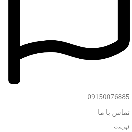
09150076885
تماس با ما
فهرست