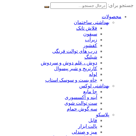
جستجو برای:
محصولات
بهداشتی ساختمان
فلاش تانک
سیفون
زیرآب
کفشور
درب های توالت فرنگی
شیلنگ
دوش ، علم دوش و سردوش
کارتریج و شیر پیسوال
لوله
چاه بست و سوسک استاپ
بهداشتی لوکس
جا مایع
آینه و اکسسوری
ست توالت شوی
سه گوش حمام
پلاسکو
فایل
پالت ابزار
میز و صندلی