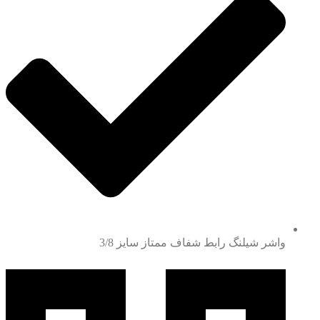
واشر شيلنگ رابط شفاف ممتاز سايز 3/8