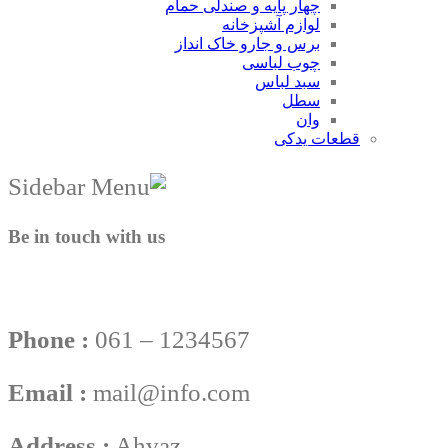
چهار پایه و صندلی حمام
لوازم آشپزخانه
برس و جارو خاک انداز
چوب لباسی
سبد لباس
سطل
وان
قطعات یدکی
Be in touch with us
Phone :
061 – 1234567
Email :
mail@info.com
Address :
Ahvaz