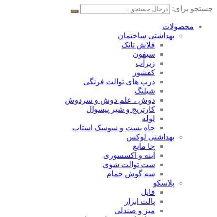
جستجو برای:
محصولات
بهداشتی ساختمان
فلاش تانک
سیفون
زیرآب
کفشور
درب های توالت فرنگی
شیلنگ
دوش ، علم دوش و سردوش
کارتریج و شیر پیسوال
لوله
چاه بست و سوسک استاپ
بهداشتی لوکس
جا مایع
آینه و اکسسوری
ست توالت شوی
سه گوش حمام
پلاسکو
فایل
پالت ابزار
میز و صندلی