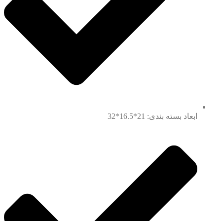
ابعاد بسته بندی: 21*16.5*32