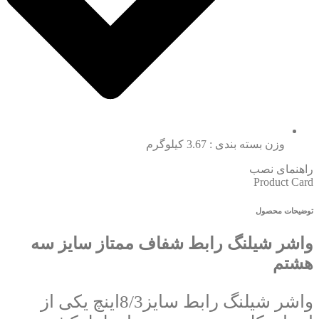
وزن بسته بندی : 3.67 کیلوگرم
راهنمای نصب
Product Card
توضیحات محصول
واشر شيلنگ رابط شفاف ممتاز سايز سه
هشتم
واشر شیلنگ رابط سایز8/3اینچ یکی از