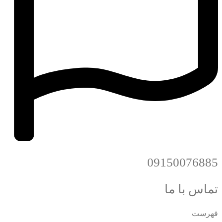
09150076885
تماس با ما
فهرست