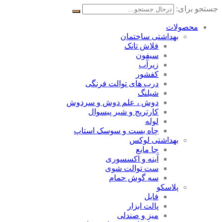
جستجو برای:
محصولات
بهداشتی ساختمان
فلاش تانک
سیفون
زیرآب
کفشور
درب های توالت فرنگی
شیلنگ
دوش ، علم دوش و سردوش
کارتریج و شیر پیسوال
لوله
چاه بست و سوسک استاپ
بهداشتی لوکس
جا مایع
آینه و اکسسوری
ست توالت شوی
سه گوش حمام
پلاسکو
فایل
پالت ابزار
میز و صندلی