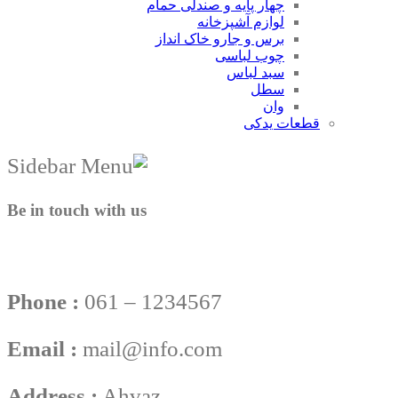
چهار پایه و صندلی حمام
لوازم آشپزخانه
برس و جارو خاک انداز
چوب لباسی
سبد لباس
سطل
وان
قطعات یدکی
Be in touch with us
Phone :
061 – 1234567
Email :
mail@info.com
Address :
Ahvaz