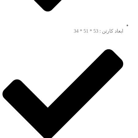
ابعاد کارتن : 53 * 51 * 34