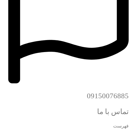
09150076885
تماس با ما
فهرست