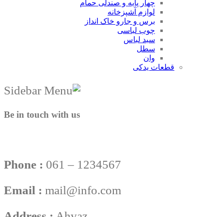
چهار پایه و صندلی حمام
لوازم آشپزخانه
برس و جارو خاک انداز
چوب لباسی
سبد لباس
سطل
وان
قطعات یدکی
Be in touch with us
Phone :
061 – 1234567
Email :
mail@info.com
Address :
Ahvaz