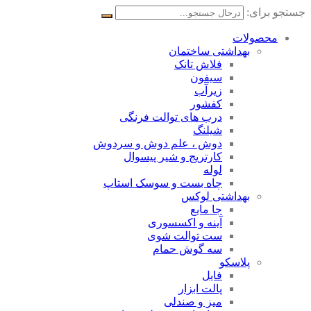
جستجو برای:
محصولات
بهداشتی ساختمان
فلاش تانک
سیفون
زیرآب
کفشور
درب های توالت فرنگی
شیلنگ
دوش ، علم دوش و سردوش
کارتریج و شیر پیسوال
لوله
چاه بست و سوسک استاپ
بهداشتی لوکس
جا مایع
آینه و اکسسوری
ست توالت شوی
سه گوش حمام
پلاسکو
فایل
پالت ابزار
میز و صندلی