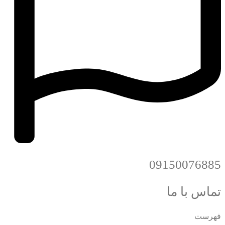
09150076885
تماس با ما
فهرست