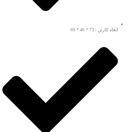
ابعاد کارتن : 73 * 46 * 69