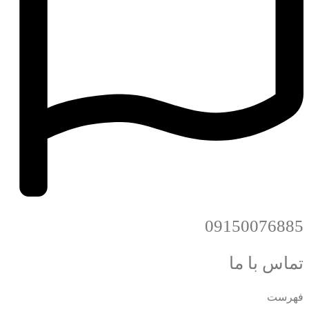
09150076885
تماس با ما
فهرست