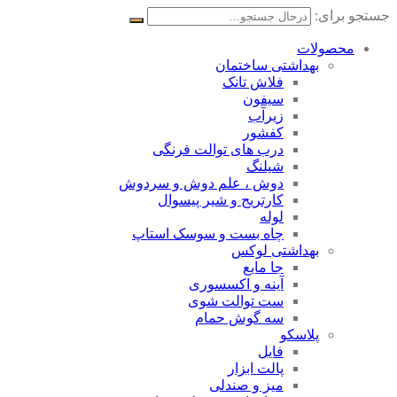
جستجو برای:
محصولات
بهداشتی ساختمان
فلاش تانک
سیفون
زیرآب
کفشور
درب های توالت فرنگی
شیلنگ
دوش ، علم دوش و سردوش
کارتریج و شیر پیسوال
لوله
چاه بست و سوسک استاپ
بهداشتی لوکس
جا مایع
آینه و اکسسوری
ست توالت شوی
سه گوش حمام
پلاسکو
فایل
پالت ابزار
میز و صندلی