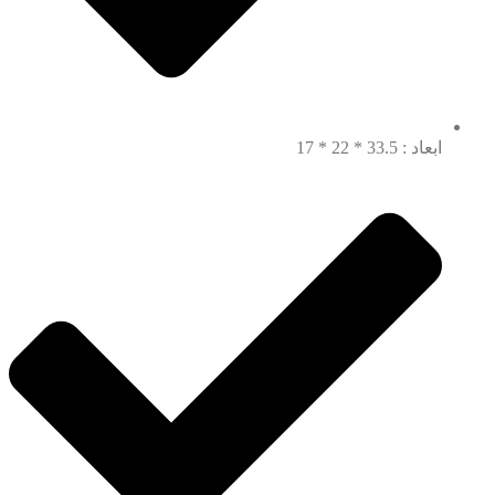
ابعاد : 33.5 * 22 * 17