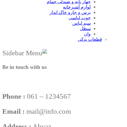
چهار پایه و صندلی حمام
لوازم آشپزخانه
برس و جارو خاک انداز
چوب لباسی
سبد لباس
سطل
وان
قطعات یدکی
Be in touch with us
Phone :
061 – 1234567
Email :
mail@info.com
Address :
Ahvaz