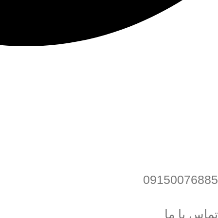
09150076885
تماس با ما