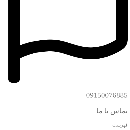
09150076885
تماس با ما
فهرست