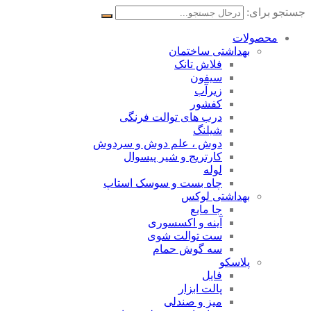
جستجو برای:
محصولات
بهداشتی ساختمان
فلاش تانک
سیفون
زیرآب
کفشور
درب های توالت فرنگی
شیلنگ
دوش ، علم دوش و سردوش
کارتریج و شیر پیسوال
لوله
چاه بست و سوسک استاپ
بهداشتی لوکس
جا مایع
آینه و اکسسوری
ست توالت شوی
سه گوش حمام
پلاسکو
فایل
پالت ابزار
میز و صندلی