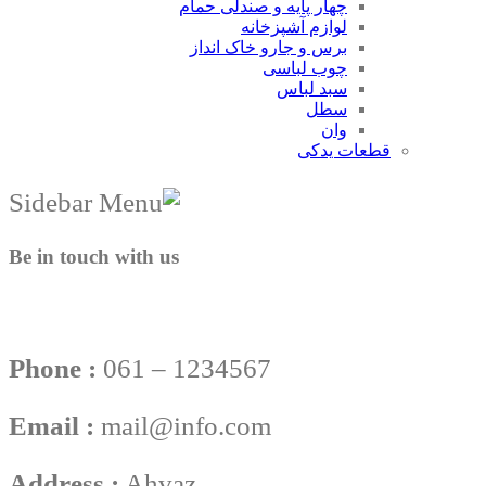
چهار پایه و صندلی حمام
لوازم آشپزخانه
برس و جارو خاک انداز
چوب لباسی
سبد لباس
سطل
وان
قطعات یدکی
Be in touch with us
Phone :
061 – 1234567
Email :
mail@info.com
Address :
Ahvaz