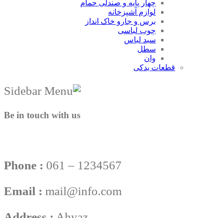
چهار پایه و صندلی حمام
لوازم آشپزخانه
برس و جارو خاک انداز
چوب لباسی
سبد لباس
سطل
وان
قطعات یدکی
Be in touch with us
Phone :
061 – 1234567
Email :
mail@info.com
Address :
Ahvaz