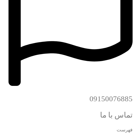
09150076885
تماس با ما
فهرست