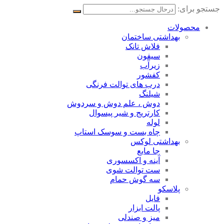
جستجو برای:
محصولات
بهداشتی ساختمان
فلاش تانک
سیفون
زیرآب
کفشور
درب های توالت فرنگی
شیلنگ
دوش ، علم دوش و سردوش
کارتریج و شیر پیسوال
لوله
چاه بست و سوسک استاپ
بهداشتی لوکس
جا مایع
آینه و اکسسوری
ست توالت شوی
سه گوش حمام
پلاسکو
فایل
پالت ابزار
میز و صندلی