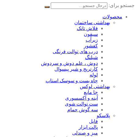
جستجو برای:
محصولات
بهداشتی ساختمان
فلاش تانک
سیفون
زیرآب
کفشور
درب های توالت فرنگی
شیلنگ
دوش ، علم دوش و سردوش
کارتریج و شیر پیسوال
لوله
چاه بست و سوسک استاپ
بهداشتی لوکس
جا مایع
آینه و اکسسوری
ست توالت شوی
سه گوش حمام
پلاسکو
فایل
پالت ابزار
میز و صندلی