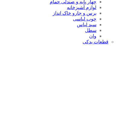
چهار پایه و صندلی حمام
لوازم آشپزخانه
برس و جارو خاک انداز
چوب لباسی
سبد لباس
سطل
وان
قطعات یدکی