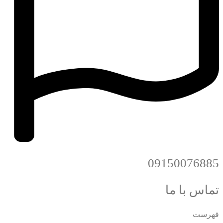
09150076885
تماس با ما
فهرست