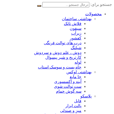
جستجو برای:
محصولات
بهداشتی ساختمان
فلاش تانک
سیفون
زیرآب
کفشور
درب های توالت فرنگی
شیلنگ
دوش ، علم دوش و سردوش
کارتریج و شیر پیسوال
لوله
چاه بست و سوسک استاپ
بهداشتی لوکس
جا مایع
آینه و اکسسوری
ست توالت شوی
سه گوش حمام
پلاسکو
فایل
پالت ابزار
میز و صندلی