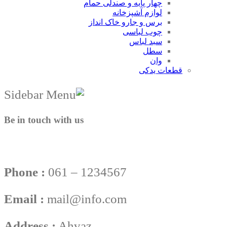
چهار پایه و صندلی حمام
لوازم آشپزخانه
برس و جارو خاک انداز
چوب لباسی
سبد لباس
سطل
وان
قطعات یدکی
Be in touch with us
Phone :
061 – 1234567
Email :
mail@info.com
Address :
Ahvaz